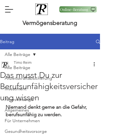
Online-Beratung
Vermögensberatung
Beitrag
Alle Beiträge
Timo Reim
Alle Beiträge
Das musst Du zur
Arbeitskraftabsicherung
Berufsunfähigkeitsversicher
Investment
ung wissen
Altersvorsorge
Niemand denkt gerne an die Gefahr, 
Allgemeines
berufsunfähig zu werden. 
Für Unternehmen
Gesundheitsvorsorge