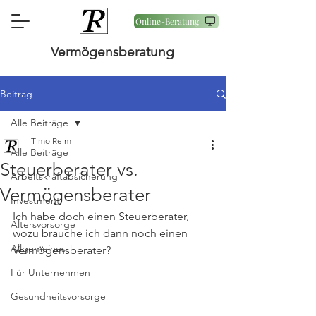
Online-Beratung
Vermögensberatung
Beitrag
Alle Beiträge
Timo Reim
Alle Beiträge
Steuerberater vs.
Arbeitskraftabsicherung
Vermögensberater
Investment
Ich habe doch einen Steuerberater, 
Altersvorsorge
wozu brauche ich dann noch einen 
Allgemeines
Vermögensberater?
Für Unternehmen
Gesundheitsvorsorge