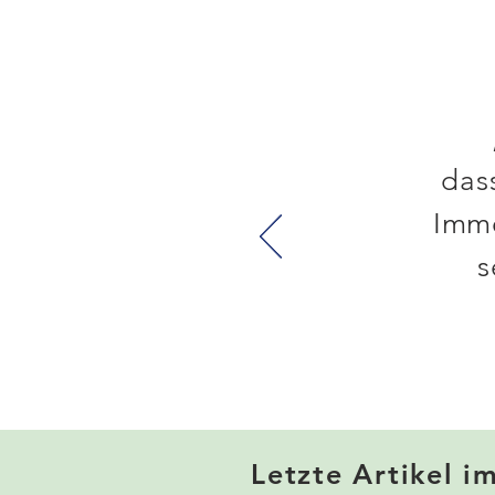
das
Imme
s
Letzte Artikel i