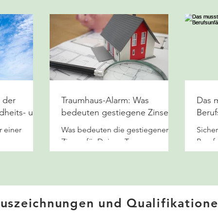
 der
Traumhaus-Alarm: Was
Das m
dheits- und
bedeuten gestiegene Zinsen
Beruf
für mich?
g wis
r einer
Was bedeuten die gestiegenen
Sicher
e
Zinsen für Deinen Traum vom
Beruf
er älter.
Eigenheim? Ist die
sinnvo
er Systeme
Baufinanzierung in Gefahr?
solltest.
uszeichnungen und Qualifikation