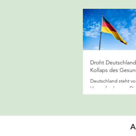
Droht Deutschland
Kollaps des Gesun
Rentensystem?
Deutschland steht vo
Herausforderung: Di
Bevölkerung wird imm
Warum ein Kollaps d
droht und was Du tun 
A