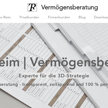
/
Vermögensberatung
mo Reim
Privatkunden
Firmenkunden
Blog
Downloa
eim | Vermögensb
Experte für die 3D-Strategie
eratung - transparent, zeitsparend und 100 % per