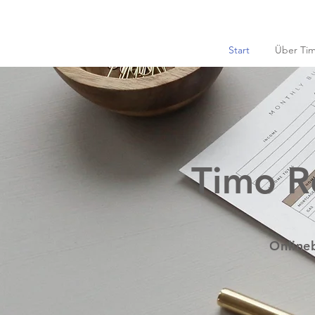
Start
Über Ti
Timo R
Onlineb